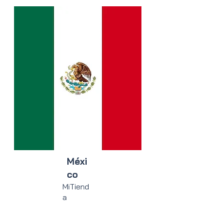
Méxi
co
MiTiend
a