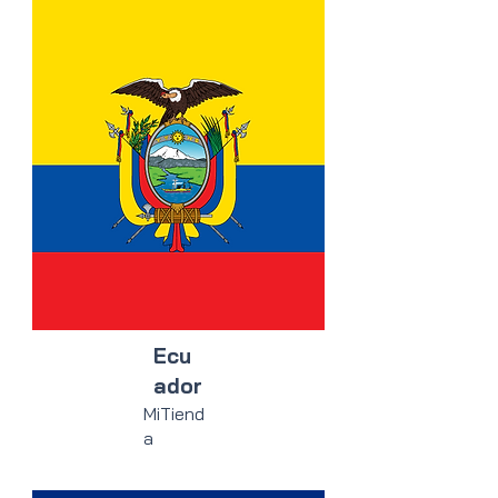
Ecu
ador
MiTiend
a